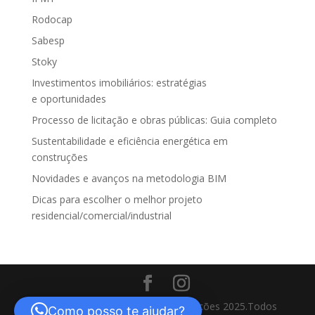
Rodocap
Sabesp
Stoky
Investimentos imobiliários: estratégias
e oportunidades
Processo de licitação e obras públicas: Guia completo
Sustentabilidade e eficiência energética em
construções
Novidades e avanços na metodologia BIM
Dicas para escolher o melhor projeto
residencial/comercial/industrial
© Solfeggio - Engenharia e Construções 2025.Todos
Como posso te ajudar?