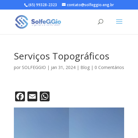
(65) 99328-2323
contato@solfeggio.eng.br
Serviços Topográficos
por
SOLFEGGIO
|
jan 31, 2024
|
Blog
|
0 Comentários
F
E
W
ac
m
h
e
ai
at
b
l
s
o
A